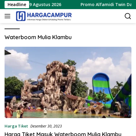
Langsung
erbaru 8 – 9 Agustus 2026
Headline
Promo Alfamidi Twin Date 8
ke
konten
Waterboom Mulia Klambu
Harga Tiket
Desember 30, 2023
Harga Tiket Masuk Waterboom Mulia Klambu