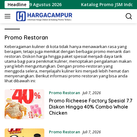
Langsung
rbaru 7 – 9 Agustus 2026
Headline
Katalog Promo JSM Indomare
ke
konten
Promo Restoran
Keberagaman kuliner di kota tidak hanya menawarkan rasa yang
beragam, tetapi juga memikat dengan berbagai promo menarik dari
restoran. Diskon harga hingga paket spesial menjadi daya tarik
utama bagi para penikmat kuliner, menciptakan pengalaman makan
yang lebih menguntungkan. Dengan promo-restoran yang
menggoda selera, menjelajahi kuliner kini menjadi lebih hemat dan
menyenangkan. Berikut informasi promo restoran yang bisa anda
lihat dibawah ini:
Promo Restoran
Juli 7, 2026
Promo Richeese Factory Spesial 7.7
Diskon Hingga 40% Combo Whole
Chicken
Promo Restoran
Juli 7, 2026