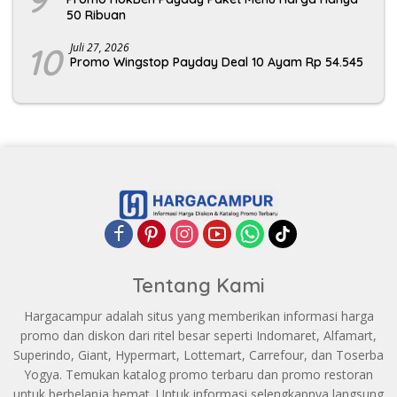
50 Ribuan
10
Juli 27, 2026
Promo Wingstop Payday Deal 10 Ayam Rp 54.545
Tentang Kami
Hargacampur adalah situs yang memberikan informasi harga
promo dan diskon dari ritel besar seperti Indomaret, Alfamart,
Superindo, Giant, Hypermart, Lottemart, Carrefour, dan Toserba
Yogya. Temukan katalog promo terbaru dan promo restoran
untuk berbelanja hemat. Untuk informasi selengkapnya langsung