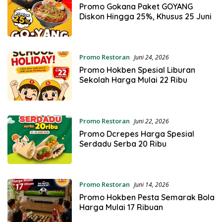
Promo Gokana Paket GOYANG
Diskon Hingga 25%, Khusus 25 Juni
Promo Restoran
Juni 24, 2026
Promo Hokben Spesial Liburan
Sekolah Harga Mulai 22 Ribu
Promo Restoran
Juni 22, 2026
Promo Dcrepes Harga Spesial
Serdadu Serba 20 Ribu
Promo Restoran
Juni 14, 2026
Promo Hokben Pesta Semarak Bola
Harga Mulai 17 Ribuan