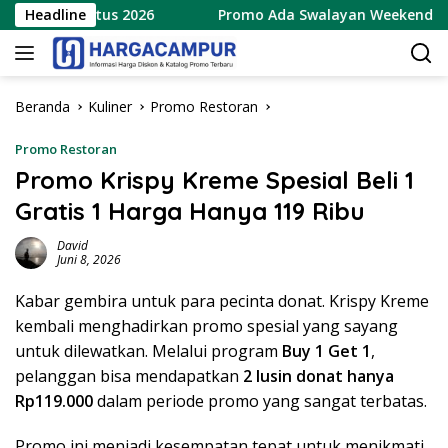
Langsung
 8 Agustus 2026
Headline
Promo Ada Swalayan Weekend Terbaru 
ke
konten
Beranda
Kuliner
Promo Restoran
Promo Restoran
Promo Krispy Kreme Spesial Beli 1
Gratis 1 Harga Hanya 119 Ribu
David
Juni 8, 2026
Kabar gembira untuk para pecinta donat. Krispy Kreme
kembali menghadirkan promo spesial yang sayang
untuk dilewatkan. Melalui program
Buy 1 Get 1
,
pelanggan bisa mendapatkan
2 lusin donat hanya
Rp119.000
dalam periode promo yang sangat terbatas.
Promo ini menjadi kesempatan tepat untuk menikmati