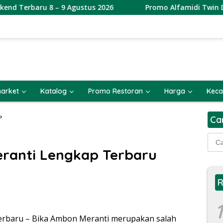
– 9 Agustus 2026
Promo Alfamidi Twin Date 8.8 Terbar
arket
Katalog
Promo Restoran
Harga
Keca
Ca
Cari
untu
ranti Lengkap Terbaru
R
1
rbaru – Bika Ambon Meranti merupakan salah