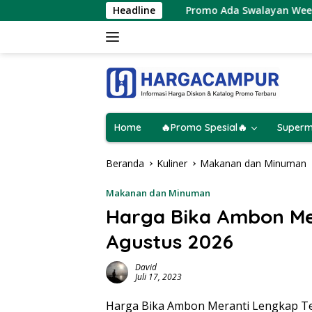
Langsung
 Agustus 2026
Promo Ada Swalayan Weekend Terbaru 8 
Headline
ke
konten
Home
🔥Promo Spesial🔥
Superm
Beranda
Kuliner
Makanan dan Minuman
Makanan dan Minuman
Harga Bika Ambon Me
Agustus 2026
David
Juli 17, 2023
Harga Bika Ambon Meranti Lengkap Te