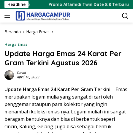
Langsung
2026
Headline
Promo Alfamidi Twin Date 8.8 Terbaru 8 Agustus 2
ke
konten
Beranda
Harga Emas
Harga Emas
Update Harga Emas 24 Karat Per
Gram Terkini Agustus 2026
David
April 16, 2023
Update Harga Emas 24 Karat Per Gram Terkini
– Emas
merupakan logam mulia yang sangat di cari oleh
penggemar ataupun para kolektor yang ingin
menambah koleksi emas nya. Logam muliah ini sangat
beragam bentuknya dan bisa di berbentuk seperi
cincin, Kalung, Gelang. Juga bisa sebagai bentuk