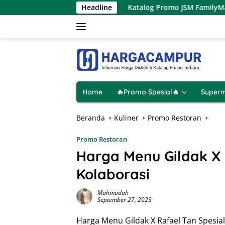
Langsung
– 9 Agustus 2026
Headline
Katalog Promo JSM FamilyMart Terbaru 
ke
konten
Home
🔥Promo Spesial🔥
Superm
Beranda
Kuliner
Promo Restoran
Promo Restoran
Harga Menu Gildak X 
Kolaborasi
Mahmudah
September 27, 2023
Harga Menu Gildak X Rafael Tan Spesi