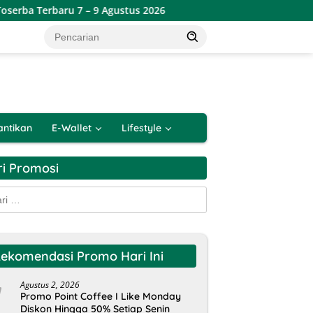
aru 7 – 9 Agustus 2026
Promo Lotte Grosir Weekend Terb
antikan
E-Wallet
Lifestyle
ri Promosi
k:
ekomendasi Promo Hari Ini
Agustus 2, 2026
Promo Point Coffee I Like Monday
Diskon Hingga 50% Setiap Senin