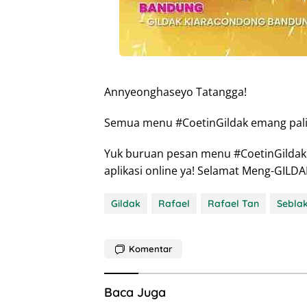
Annyeonghaseyo Tatangga!
Semua menu #CoetinGildak emang paling
Yuk buruan pesan menu #CoetinGildak d
aplikasi online ya! Selamat Meng-GILD
Gildak
Rafael
Rafael Tan
Sebla
Komentar
Baca Juga