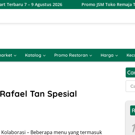
7 – 9 Agustus 2026
Promo JSM Toko Remaja Toserba Terb
arket
Katalog
Promo Restoran
Harga
Kec
Ca
Cari
untu
Rafael Tan Spesial
R
1
al Kolaborasi – Beberapa menu yang termasuk