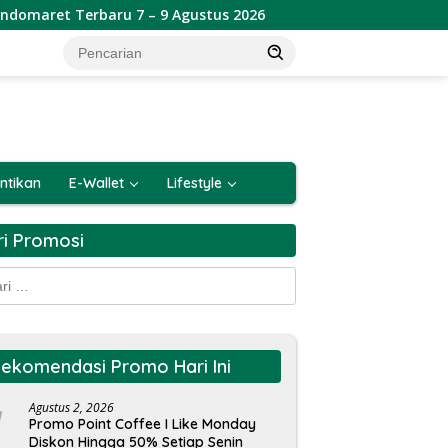
aru 7 – 9 Agustus 2026
Katalog Promo JSM Alfamart Te
ntikan
E-Wallet
Lifestyle
ri Promosi
k:
ekomendasi Promo Hari Ini
Agustus 2, 2026
Promo Point Coffee I Like Monday
Diskon Hingga 50% Setiap Senin