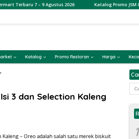
 7 – 9 Agustus 2026
Katalog Promo JSM Indomaret Terb
arket
Katalog
Promo Restoran
Harga
Keca
Ca
Cari
untu
si 3 dan Selection Kaleng
R
1
 Kaleng – Oreo adalah salah satu merek biskuit