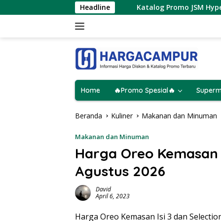
Langsung
 9 Agustus 2026
Headline
Katalog Promo JSM Hypermart Terbaru
ke
konten
Home
🔥Promo Spesial🔥
Superm
Beranda
Kuliner
Makanan dan Minuman
Makanan dan Minuman
Harga Oreo Kemasan I
Agustus 2026
David
April 6, 2023
Harga Oreo Kemasan Isi 3 dan Selection