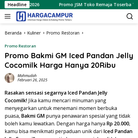
Langsung
Agustus 2026
Headline
Promo JSM Toko Remaja Toserba Terbaru 7
ke
konten
Beranda
Kuliner
Promo Restoran
Promo Restoran
Promo Bakmi GM Iced Pandan Jelly
Cocomilk Harga Hanya 20Ribu
Mahmudah
Februari 26, 2025
Rasakan sensasi segarnya Iced Pandan Jelly
Cocomilk!
Jika kamu mencari minuman yang
menyegarkan untuk menemani momen berbuka
puasa,
Bakmi GM
punya penawaran spesial yang tidak
boleh kamu lewatkan. Dengan harga hanya
Rp 20.000
,
kamu bisa menikmati perpaduan unik dari
Iced Pandan