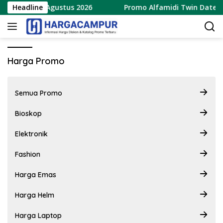
Langsung
aru 8 – 9 Agustus 2026
Headline
Promo Alfamidi Twin Date 8.8 
ke
konten
Harga Promo
Semua Promo
Bioskop
Elektronik
Fashion
Harga Emas
Harga Helm
Harga Laptop