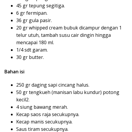
45 gr tepung segitiga.
6 gr fermipan.
36 gr gula pasir.
20 gr whipped cream bubuk dicampur dengan 1
telur utuh, tambah susu cair dingin hingga
mencapai 180 ml.
1/4 sdt garam.
30 gr butter.
Bahan isi
250 gr daging sapi cincang halus.
50 gr tengkueh (manisan labu kundur) potong
kecil2.
4 siung bawang merah.
Kecap saos raja secukupnya.
Kecap manis secukupnya.
Saus tiram secukupnya.