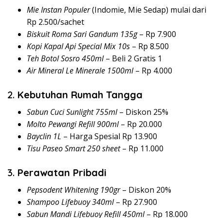
Mie Instan Populer
(Indomie, Mie Sedap) mulai dari
Rp 2.500/sachet
Biskuit Roma Sari Gandum 135g
– Rp 7.900
Kopi Kapal Api Special Mix 10s
– Rp 8.500
Teh Botol Sosro 450ml
– Beli 2 Gratis 1
Air Mineral Le Minerale 1500ml
– Rp 4.000
2.
Kebutuhan Rumah Tangga
Sabun Cuci Sunlight 755ml
– Diskon 25%
Molto Pewangi Refill 900ml
– Rp 20.000
Bayclin 1L
– Harga Spesial Rp 13.900
Tisu Paseo Smart 250 sheet
– Rp 11.000
3.
Perawatan Pribadi
Pepsodent Whitening 190gr
– Diskon 20%
Shampoo Lifebuoy 340ml
– Rp 27.900
Sabun Mandi Lifebuoy Refill 450ml
– Rp 18.000