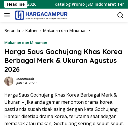
Langsung
ustus 2026
Headline
Katalog Promo JSM Indomaret Terbaru 7 – 
ke
konten
Beranda
Kuliner
Makanan dan Minuman
Makanan dan Minuman
Harga Saus Gochujang Khas Korea
Berbagai Merk & Ukuran Agustus
2026
Mahmudah
Juni 14, 2023
Harga Saus Gochujang Khas Korea Berbagai Merk &
Ukuran – Jika anda gemar menonton drama korea,
pasti anda sudah tidak asing dengan kata Gochujang.
Hampir disetiap drama korea, terutama saat adegan
memasak atau makan, Gochujang sering disebut-sebut.