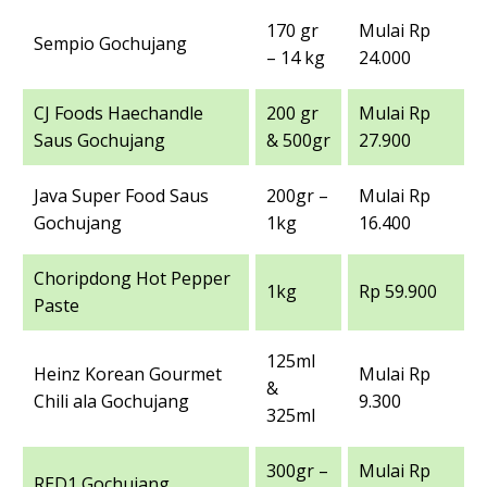
170 gr
Mulai Rp
Sempio Gochujang
– 14 kg
24.000
CJ Foods Haechandle
200 gr
Mulai Rp
Saus Gochujang
& 500gr
27.900
Java Super Food Saus
200gr –
Mulai Rp
Gochujang
1kg
16.400
Choripdong Hot Pepper
1kg
Rp 59.900
Paste
125ml
Heinz Korean Gourmet
Mulai Rp
&
Chili ala Gochujang
9.300
325ml
300gr –
Mulai Rp
RED1 Gochujang