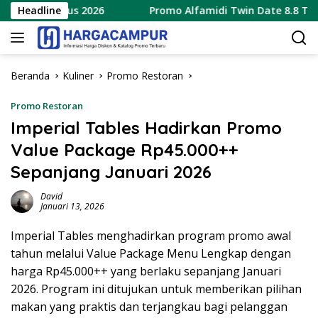
Langsung
9 Agustus 2026
Headline
Promo Alfamidi Twin Date 8.8 Terbaru 8
ke
konten
Beranda
Kuliner
Promo Restoran
Promo Restoran
Imperial Tables Hadirkan Promo
Value Package Rp45.000++
Sepanjang Januari 2026
David
Januari 13, 2026
Imperial Tables menghadirkan program promo awal
tahun melalui Value Package Menu Lengkap dengan
harga Rp45.000++ yang berlaku sepanjang Januari
2026. Program ini ditujukan untuk memberikan pilihan
makan yang praktis dan terjangkau bagi pelanggan