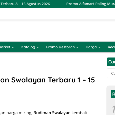
ustus 2026
Promo Alfamart Paling Murah Sejagat 8 – 15 
arket
Katalog
Promo Restoran
Harga
Kec
Ca
Cari
untu
n Swalayan Terbaru 1 – 15
R
1
an harga miring,
Budiman Swalayan
kembali