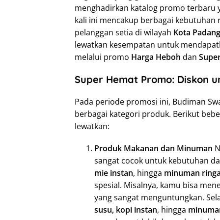
menghadirkan katalog promo terbaru y
kali ini mencakup berbagai kebutuhan
pelanggan setia di wilayah
Kota Padan
lewatkan kesempatan untuk mendapatk
melalui promo
Harga Heboh
dan
Supe
Super Hemat Promo: Diskon u
Pada periode promosi ini, Budiman S
berbagai kategori produk. Berikut be
lewatkan:
Produk Makanan dan Minuman
N
sangat cocok untuk kebutuhan da
mie instan
, hingga
minuman ring
spesial. Misalnya, kamu bisa m
yang sangat menguntungkan. Sela
susu, kopi instan
, hingga
minuman