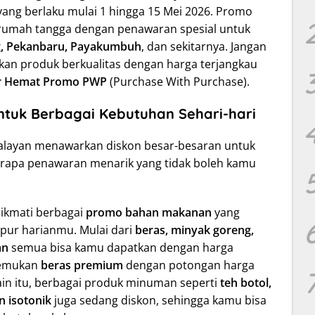
ang berlaku mulai 1 hingga 15 Mei 2026. Promo
 rumah tangga dengan penawaran spesial untuk
g, Pekanbaru, Payakumbuh
, dan sekitarnya. Jangan
an produk berkualitas dengan harga terjangkau
r Hemat Promo PWP
(Purchase With Purchase).
ntuk Berbagai Kebutuhan Sehari-hari
walayan menawarkan diskon besar-besaran untuk
berapa penawaran menarik yang tidak boleh kamu
ikmati berbagai
promo bahan makanan
yang
pur harianmu. Mulai dari
beras, minyak goreng,
an
semua bisa kamu dapatkan dengan harga
enemukan
beras premium
dengan potongan harga
in itu, berbagai produk minuman seperti
teh botol,
 isotonik
juga sedang diskon, sehingga kamu bisa