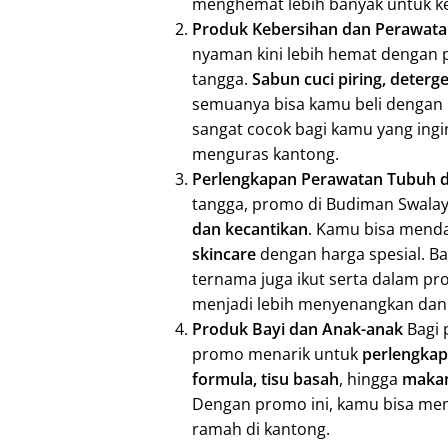
menghemat lebih banyak untuk k
Produk Kebersihan dan Perawat
nyaman kini lebih hemat dengan
tangga.
Sabun cuci piring, deter
semuanya bisa kamu beli dengan 
sangat cocok bagi kamu yang ing
menguras kantong.
Perlengkapan Perawatan Tubuh d
tangga, promo di Budiman Swalay
dan kecantikan
. Kamu bisa mend
skincare
dengan harga spesial. B
ternama juga ikut serta dalam pr
menjadi lebih menyenangkan dan
Produk Bayi dan Anak-anak
Bagi 
promo menarik untuk
perlengkap
formula, tisu basah
, hingga
makan
Dengan promo ini, kamu bisa mem
ramah di kantong.