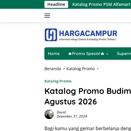
Langsung
ya 1 Hari
Katalog Promo PSM Alfamart Terbaru 8 – 15 Ag
Headline
ke
konten
Home
🔥Promo Spesial🔥
Superm
Beranda
Katalog Promo
Katalog Promo
Katalog Promo Budima
Agustus 2026
David
Desember 31, 2024
Bagi kamu yang gemar berbelanja deng