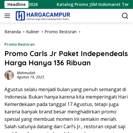
Langsung
ustus 2026
Headline
Katalog Promo JSM Indomaret Terbaru 7 – 
ke
konten
Beranda
Kuliner
Promo Restoran
Promo Restoran
Promo Carls Jr Paket Independeals
Harga Hanya 136 Ribuan
Mahmudah
Agustus 19, 2025
Agustus selalu menjadi bulan yang penuh semangat di
Indonesia. Bukan hanya karena kita memperingati Hari
Kemerdekaan pada tanggal 17 Agustus, tetapi juga
karena banyak brand besar menghadirkan promo
spesial yang membuat momen ini semakin meriah.
Salah satunya datang dari Carl’s Jr., restoran cepat saji