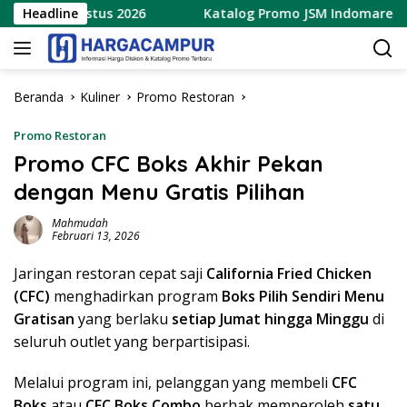
Langsung
– 9 Agustus 2026
Headline
Katalog Promo JSM Indomaret Terbaru
ke
konten
Beranda
Kuliner
Promo Restoran
Promo Restoran
Promo CFC Boks Akhir Pekan
dengan Menu Gratis Pilihan
Mahmudah
Februari 13, 2026
Jaringan restoran cepat saji
California Fried Chicken
(CFC)
menghadirkan program
Boks Pilih Sendiri Menu
Gratisan
yang berlaku
setiap Jumat hingga Minggu
di
seluruh outlet yang berpartisipasi.
Melalui program ini, pelanggan yang membeli
CFC
Boks
atau
CFC Boks Combo
berhak memperoleh
satu