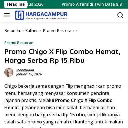
Langsung
 9 Agustus 2026
Headline
Promo Alfamidi Twin Date 8.8 Terbaru
ke
konten
Beranda
Kuliner
Promo Restoran
Promo Restoran
Promo Chigo X Flip Combo Hemat,
Harga Serba Rp 15 Ribu
Mahmudah
Januari 13, 2026
Chigo bekerja sama dengan Flip menghadirkan promo
menu hemat yang menyasar konsumen pencinta
jajanan praktis. Melalui
Promo Chigo X Flip Combo
Hemat
, pelanggan bisa menikmati berbagai pilihan
menu dengan
harga serba Rp 15 ribu
, menjadikannya
salah satu promo yang ramah di kantong untuk makan