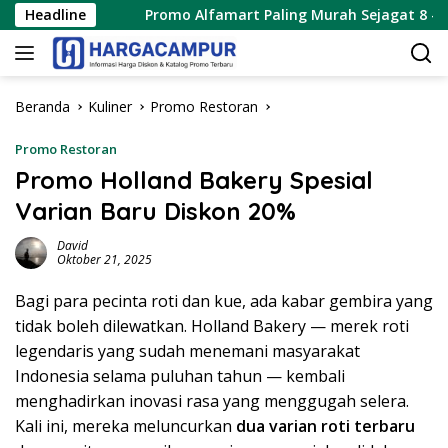
Langsung
 2026
Headline
Promo Alfamart Paling Murah Sejagat 8 – 15 Agus
ke
konten
Beranda
Kuliner
Promo Restoran
Promo Restoran
Promo Holland Bakery Spesial
Varian Baru Diskon 20%
David
Oktober 21, 2025
Bagi para pecinta roti dan kue, ada kabar gembira yang
tidak boleh dilewatkan. Holland Bakery — merek roti
legendaris yang sudah menemani masyarakat
Indonesia selama puluhan tahun — kembali
menghadirkan inovasi rasa yang menggugah selera.
Kali ini, mereka meluncurkan
dua varian roti terbaru