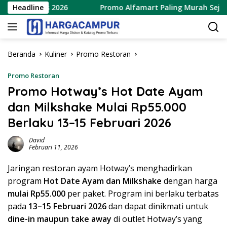
Langsung
 Agustus 2026
Headline
Promo Alfamart Paling Murah Sejagat 8 –
ke
konten
Beranda
Kuliner
Promo Restoran
Promo Restoran
Promo Hotway’s Hot Date Ayam
dan Milkshake Mulai Rp55.000
Berlaku 13–15 Februari 2026
David
Februari 11, 2026
Jaringan restoran ayam Hotway’s menghadirkan
program
Hot Date Ayam dan Milkshake
dengan harga
mulai Rp55.000
per paket. Program ini berlaku terbatas
pada
13–15 Februari 2026
dan dapat dinikmati untuk
dine-in maupun take away
di outlet Hotway’s yang