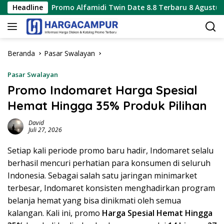
Langsung
mo Alfamidi Twin Date 8.8 Terbaru 8 Agustus 2026 Hanya 1 Hari
Headline
ke
konten
Beranda
Pasar Swalayan
Pasar Swalayan
Promo Indomaret Harga Spesial
Hemat Hingga 35% Produk Pilihan
David
Juli 27, 2026
Setiap kali periode promo baru hadir, Indomaret selalu
berhasil mencuri perhatian para konsumen di seluruh
Indonesia. Sebagai salah satu jaringan minimarket
terbesar, Indomaret konsisten menghadirkan program
belanja hemat yang bisa dinikmati oleh semua
kalangan. Kali ini, promo
Harga Spesial Hemat Hingga