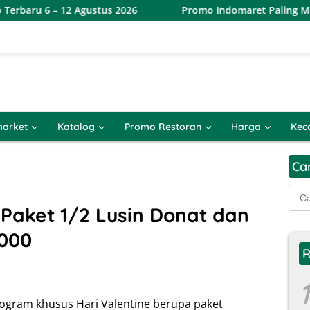
12 Agustus 2026
Promo Indomaret Paling Murah Terbaru 
arket
Katalog
Promo Restoran
Harga
Kec
Ca
Cari
untu
Paket 1/2 Lusin Donat dan
000
R
1
ogram khusus Hari Valentine berupa paket