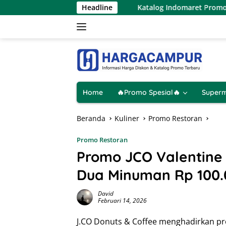
Langsung
 12 Agustus 2026
Headline
Katalog Indomaret Promo Terbaru 6 – 
ke
konten
Home
🔥Promo Spesial🔥
Superm
Beranda
Kuliner
Promo Restoran
Promo Restoran
Promo JCO Valentine 
Dua Minuman Rp 100.
David
Februari 14, 2026
J.CO Donuts & Coffee menghadirkan pr