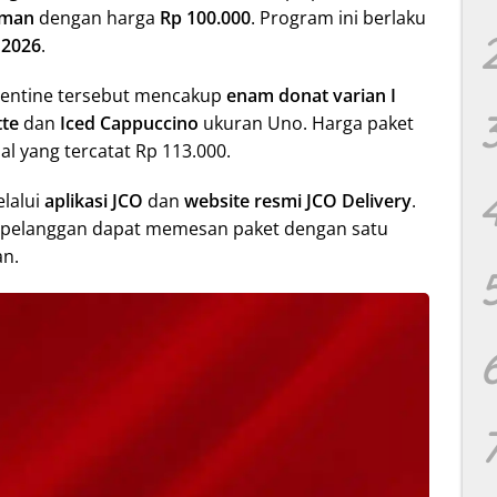
uman
dengan harga
Rp 100.000
. Program ini berlaku
 2026
.
alentine tersebut mencakup
enam donat varian I
tte
dan
Iced Cappuccino
ukuran Uno. Harga paket
l yang tercatat Rp 113.000.
lalui
aplikasi JCO
dan
website resmi JCO Delivery
.
 pelanggan dapat memesan paket dengan satu
an.