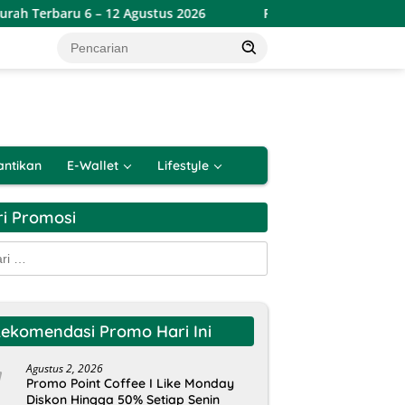
6 – 12 Agustus 2026
Promo Indomaret Hemat Banget Peri
antikan
E-Wallet
Lifestyle
ri Promosi
k:
ekomendasi Promo Hari Ini
Agustus 2, 2026
Promo Point Coffee I Like Monday
Diskon Hingga 50% Setiap Senin