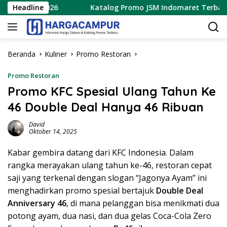
Langsung
tus 2026
Headline
Katalog Promo JSM Indomaret Terbaru 7 – 9 A
ke
konten
Beranda
Kuliner
Promo Restoran
Promo Restoran
Promo KFC Spesial Ulang Tahun Ke
46 Double Deal Hanya 46 Ribuan
David
Oktober 14, 2025
Kabar gembira datang dari KFC Indonesia. Dalam
rangka merayakan ulang tahun ke-46, restoran cepat
saji yang terkenal dengan slogan “Jagonya Ayam” ini
menghadirkan promo spesial bertajuk
Double Deal
Anniversary 46
, di mana pelanggan bisa menikmati dua
potong ayam, dua nasi, dan dua gelas Coca-Cola Zero