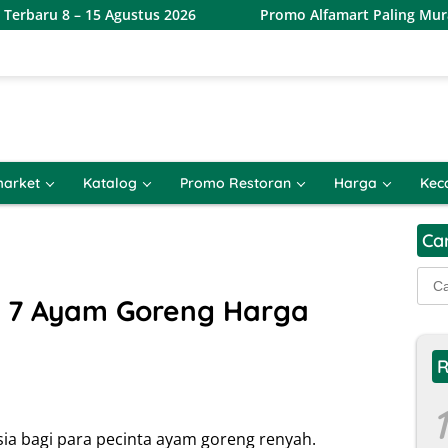
gustus 2026
Promo Alfamart Paling Murah Sejagat 8 – 15
arket
Katalog
Promo Restoran
Harga
Kec
Ca
Cari
untu
 7 Ayam Goreng Harga
R
1
ia bagi para pecinta ayam goreng renyah.