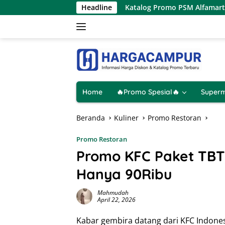
Langsung
nya 1 Hari
Katalog Promo PSM Alfamart Terbaru 8 – 15 A
Headline
ke
konten
Home
🔥Promo Spesial🔥
Superm
Beranda
Kuliner
Promo Restoran
Promo Restoran
Promo KFC Paket TBT
Hanya 90Ribu
Mahmudah
April 22, 2026
Kabar gembira datang dari KFC Indones