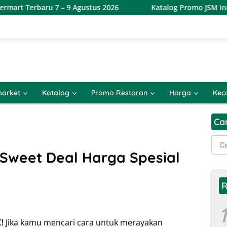
 7 – 9 Agustus 2026
Katalog Promo JSM Indomaret Terbar
arket
Katalog
Promo Restoran
Harga
Kec
Ca
Cari
untu
Sweet Deal Harga Spesial
R
1
!
Jika kamu mencari cara untuk merayakan