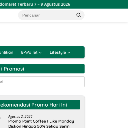
u 7 – 9 Agustus 2026
Katalog Promo JSM Alfamart Terbar
antikan
E-Wallet
Lifestyle
ri Promosi
k:
ekomendasi Promo Hari Ini
Agustus 2, 2026
Promo Point Coffee I Like Monday
Diskon Hingga 50% Setiap Senin