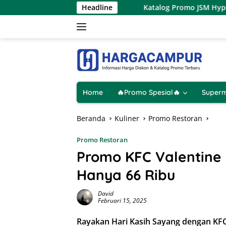
Langsung
 – 9 Agustus 2026
Headline
Katalog Promo JSM Hypermart Terbaru
ke
konten
Home
🔥Promo Spesial🔥
Superm
Beranda
Kuliner
Promo Restoran
Promo Restoran
Promo KFC Valentine 
Hanya 66 Ribu
David
Februari 15, 2025
Rayakan Hari Kasih Sayang dengan KFC