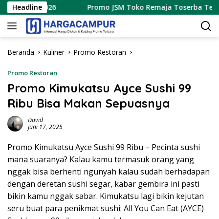
Langsung
stus 2026
Headline
Promo JSM Toko Remaja Toserba Terbaru 7 –
ke
konten
Beranda
Kuliner
Promo Restoran
Promo Restoran
Promo Kimukatsu Ayce Sushi 99
Ribu Bisa Makan Sepuasnya
David
Juni 17, 2025
Promo Kimukatsu Ayce Sushi 99 Ribu – Pecinta sushi
mana suaranya? Kalau kamu termasuk orang yang
nggak bisa berhenti ngunyah kalau sudah berhadapan
dengan deretan sushi segar, kabar gembira ini pasti
bikin kamu nggak sabar. Kimukatsu lagi bikin kejutan
seru buat para penikmat sushi: All You Can Eat (AYCE)