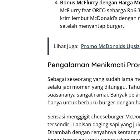
Bonus McFlurry dengan Harga M
McFlurry feat OREO seharga Rp6.36
krim lembut McDonald’s dengan r
setelah menyantap burger.
Lihat Juga:
Promo McDonalds Upsize
Pengalaman Menikmati Pro
Sebagai seseorang yang sudah lama me
selalu jadi momen yang ditunggu. Tah
suasananya sangat ramai. Banyak pela
hanya untuk berburu burger dengan h
Sensasi menggigit cheeseburger McDo
tersendiri. Lapisan daging sapi yang ju
Ditambah dengan renyahnya kentang g
benar-benar pas untuk merayakan mom