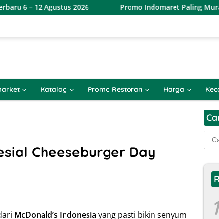
gustus 2026
Promo Indomaret Paling Murah Terbaru 6 – 
arket
Katalog
Promo Restoran
Harga
Kec
Ca
Cari
untu
sial Cheeseburger Day
R
1
dari
McDonald’s Indonesia
yang pasti bikin senyum