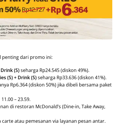
l penting dari promo ini:
Drink (S)
seharga Rp24.545 (diskon 49%).
s (S) + Drink (S)
seharga Rp33.636 (diskon 41%).
nya Rp6.364 (diskon 50%) jika dibeli bersama paket
 11.00 – 23.59.
an di restoran McDonald’s (Dine-in, Take Away,
a carte atau pemesanan via layanan pesan antar.