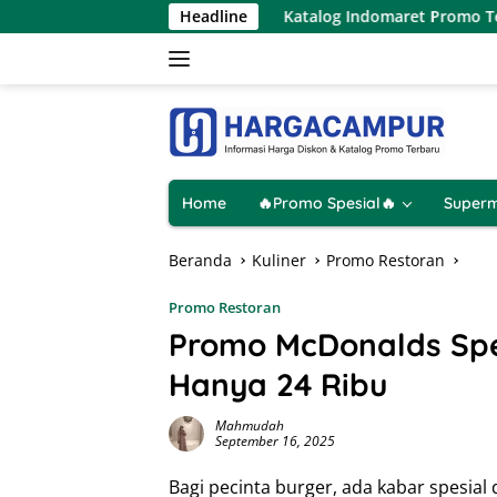
Langsung
 Agustus 2026
Katalog Indomaret Promo Terbaru 6 – 12 A
Headline
ke
konten
Home
🔥Promo Spesial🔥
Superm
Beranda
Kuliner
Promo Restoran
Promo Restoran
Promo McDonalds Spe
Hanya 24 Ribu
Mahmudah
September 16, 2025
Bagi pecinta burger, ada kabar spesial 