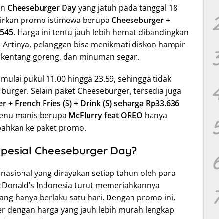
an
Cheeseburger Day
yang jatuh pada tanggal 18
irkan promo istimewa berupa
Cheeseburger +
.545
. Harga ini tentu jauh lebih hemat dibandingkan
 Artinya, pelanggan bisa menikmati diskon hampir
, kentang goreng, dan minuman segar.
, mulai pukul 11.00 hingga 23.59, sehingga tidak
burger. Selain paket Cheeseburger, tersedia juga
 + French Fries (S) + Drink (S) seharga Rp33.636
menu manis berupa
McFlurry feat OREO
hanya
bahkan ke paket promo.
Spesial Cheeseburger Day?
asional yang dirayakan setiap tahun oleh para
cDonald’s Indonesia turut memeriahkannya
ng hanya berlaku satu hari. Dengan promo ini,
r dengan harga yang jauh lebih murah lengkap