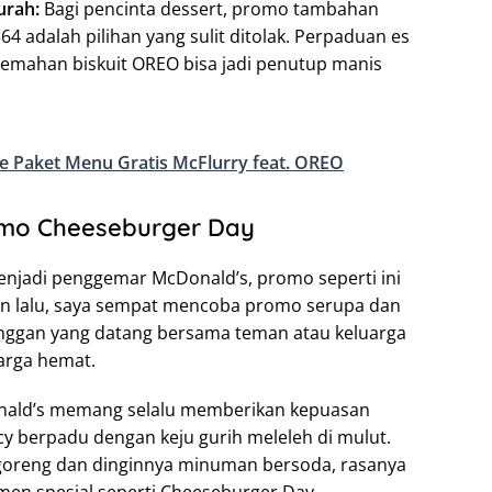
urah:
Bagi pencinta dessert, promo tambahan
4 adalah pilihan yang sulit ditolak. Perpaduan es
emahan biskuit OREO bisa jadi penutup manis
 Paket Menu Gratis McFlurry feat. OREO
mo Cheeseburger Day
njadi penggemar McDonald’s, promo seperti ini
un lalu, saya sempat mencoba promo serupa dan
nggan yang datang bersama teman atau keluarga
arga hemat.
nald’s memang selalu memberikan kepuasan
icy berpadu dengan keju gurih meleleh di mulut.
oreng dan dinginnya minuman bersoda, rasanya
en spesial seperti Cheeseburger Day.