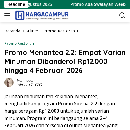
Langsung
rbaru 8 Agustus 2026
Headline
Promo Ada Swalayan Weekend Terb
ke
konten
Beranda
Kuliner
Promo Restoran
Promo Restoran
Promo Menantea 2.2: Empat Varian
Minuman Dibanderol Rp12.000
hingga 4 Februari 2026
Mahmudah
Februari 3, 2026
Jaringan minuman teh kekinian, Menantea,
menghadirkan program
Promo Spesial 2.2
dengan
harga seragam
Rp12.000
untuk sejumlah varian
minuman. Program ini berlangsung selama
2–4
Februari 2026
dan tersedia di outlet Menantea yang