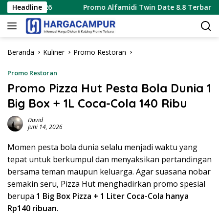
Langsung
us 2026
Headline
Promo Alfamidi Twin Date 8.8 Terbaru 8 Agust
ke
konten
Beranda
Kuliner
Promo Restoran
Promo Restoran
Promo Pizza Hut Pesta Bola Dunia 1
Big Box + 1L Coca-Cola 140 Ribu
David
Juni 14, 2026
Momen pesta bola dunia selalu menjadi waktu yang
tepat untuk berkumpul dan menyaksikan pertandingan
bersama teman maupun keluarga. Agar suasana nobar
semakin seru, Pizza Hut menghadirkan promo spesial
berupa
1 Big Box Pizza + 1 Liter Coca-Cola hanya
Rp140 ribuan
.