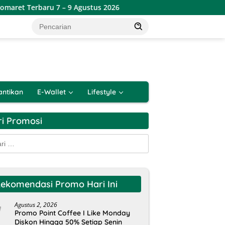
 7 – 9 Agustus 2026
Katalog Promo JSM Alfamart Terbaru
antikan
E-Wallet
Lifestyle
ri Promosi
k:
ekomendasi Promo Hari Ini
Agustus 2, 2026
Promo Point Coffee I Like Monday
Diskon Hingga 50% Setiap Senin