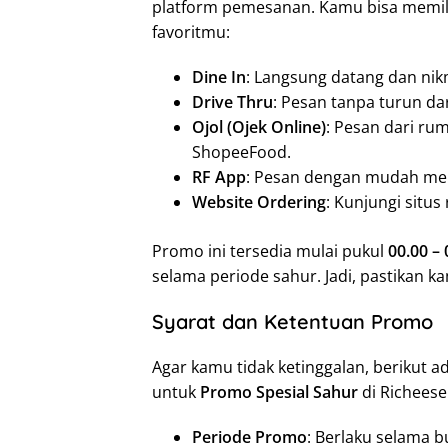
platform pemesanan. Kamu bisa memi
favoritmu:
Dine In
: Langsung datang dan nikm
Drive Thru
: Pesan tanpa turun da
Ojol (Ojek Online)
: Pesan dari ru
ShopeeFood.
RF App
: Pesan dengan mudah mela
Website Ordering
: Kunjungi situ
Promo ini tersedia mulai pukul
00.00 –
selama periode sahur. Jadi, pastikan 
Syarat dan Ketentuan Promo
Agar kamu tidak ketinggalan, berikut 
untuk
Promo Spesial Sahur
di Richeese
Periode Promo
: Berlaku selama 