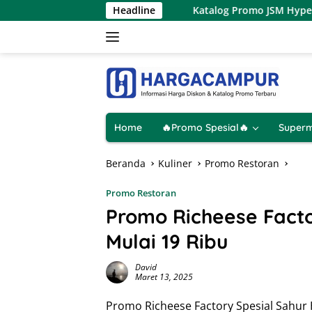
Langsung
 9 Agustus 2026
Headline
Katalog Promo JSM Hypermart Terbaru 7
ke
konten
Home
🔥Promo Spesial🔥
Superm
Beranda
Kuliner
Promo Restoran
Promo Restoran
Promo Richeese Facto
Mulai 19 Ribu
David
Maret 13, 2025
Promo Richeese Factory Spesial Sahur