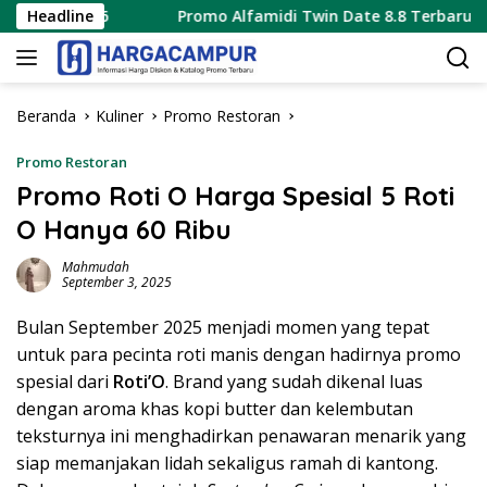
Langsung
2026
Headline
Promo Alfamidi Twin Date 8.8 Terbaru 8 Agustus 
ke
konten
Beranda
Kuliner
Promo Restoran
Promo Restoran
Promo Roti O Harga Spesial 5 Roti
O Hanya 60 Ribu
Mahmudah
September 3, 2025
Bulan September 2025 menjadi momen yang tepat
untuk para pecinta roti manis dengan hadirnya promo
spesial dari
Roti’O
. Brand yang sudah dikenal luas
dengan aroma khas kopi butter dan kelembutan
teksturnya ini menghadirkan penawaran menarik yang
siap memanjakan lidah sekaligus ramah di kantong.