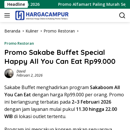
Langsung
 Agustus 2026
Headline
Promo Alfamart Paling Murah Sejagat 8 
ke
konten
Beranda
Kuliner
Promo Restoran
Promo Restoran
Promo Sakabe Buffet Special
Happy All You Can Eat Rp99.000
David
Februari 2, 2026
Sakabe Buffet menghadirkan program
Sakaboom All
You Can Eat
dengan harga Rp99.000 per orang. Promo
ini berlangsung terbatas pada
2–3 Februari 2026
dengan jam layanan mulai pukul
11.30 hingga 22.00
WIB
di lokasi outlet tertentu.
Program ini mencakup konsep makan sepuasnya