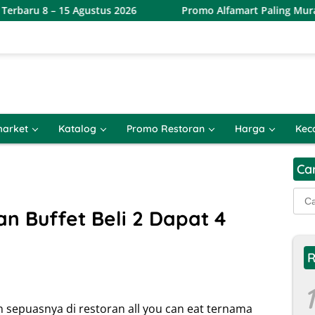
Agustus 2026
Promo Alfamart Paling Murah Sejagat 8 – 1
arket
Katalog
Promo Restoran
Harga
Kec
Ca
Cari
untu
n Buffet Beli 2 Dapat 4
R
1
sepuasnya di restoran all you can eat ternama