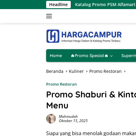
Langsung
nya 1 Hari
Katalog Promo PSM Alfamart Terbaru 8 – 15 
Headline
ke
konten
Home
🔥Promo Spesial🔥
Superm
Beranda
Kuliner
Promo Restoran
Promo Restoran
Promo Shaburi & Kinta
Menu
Mahmudah
Oktober 15, 2025
Siapa yang bisa menolak godaan makan 