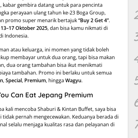
ini, kabar gembira datang untuk para pencinta
gka perayaan ulang tahun ke-23 Boga Group,
an promo super menarik bertajuk
“Buy 2 Get 4”
.
e
13–17 Oktober 2025
, dan bisa kamu nikmati di
di Indonesia.
an atau keluarga, ini momen yang tidak boleh
ukup membayar untuk dua orang, tapi bisa makan
an, dua orang tambahan bisa ikut menikmati
biaya tambahan. Promo ini berlaku untuk semua
an
,
Special
,
Premium
, hingga
Wagyu
.
You Can Eat Jepang Premium
 kali mencoba Shaburi & Kintan Buffet, saya bisa
i tidak pernah mengecewakan. Keduanya berada di
enal selalu menjaga kualitas rasa dan pelayanan di