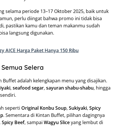
 selama periode 13–17 Oktober 2025, baik untuk
un, perlu diingat bahwa promo ini tidak bisa
adi, pastikan kamu dan teman makanmu sudah
isa langsung digunakan.
zy AICE Harga Paket Hanya 150 Ribu
k Semua Selera
n Buffet adalah kelengkapan menu yang disajikan.
iyaki
,
seafood segar
,
sayuran shabu-shabu
, hingga
sendiri.
ah seperti
Original Konbu Soup
,
Sukiyaki
,
Spicy
up
. Sementara di Kintan Buffet, pilihan dagingnya
,
Spicy Beef
, sampai
Wagyu Slice
yang lembut di