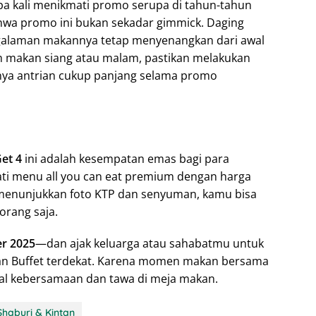
a kali menikmati promo serupa di tahun-tahun
hwa promo ini bukan sekadar gimmick. Daging
ngalaman makannya tetap menyenangkan dari awal
am makan siang atau malam, pastikan melakukan
anya antrian cukup panjang selama promo
Get 4
ini adalah kesempatan emas bagi para
ati menu all you can eat premium dengan harga
 menunjukkan foto KTP dan senyuman, kamu bisa
orang saja.
er 2025
—dan ajak keluarga atau sahabatmu untuk
tan Buffet terdekat. Karena momen makan bersama
oal kebersamaan dan tawa di meja makan.
Shaburi & Kintan