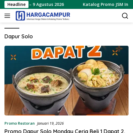
Langsung
 Terbaru 7 – 9 Agustus 2026
Headline
Katalog Promo JSM Indoma
ke
konten
Dapur Solo
Promo Restoran
Januari 19, 2026
Promo Dapur Solo Monday Ceria Beli 1 Dapat 2,