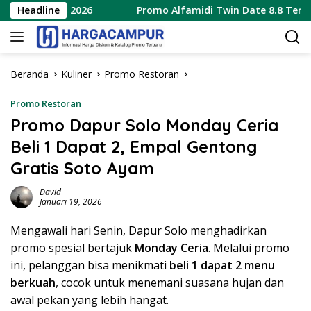
Langsung
Agustus 2026
Headline
Promo Alfamidi Twin Date 8.8 Terbaru 8 
ke
konten
Beranda
Kuliner
Promo Restoran
Promo Restoran
Promo Dapur Solo Monday Ceria
Beli 1 Dapat 2, Empal Gentong
Gratis Soto Ayam
David
Januari 19, 2026
Mengawali hari Senin, Dapur Solo menghadirkan
promo spesial bertajuk
Monday Ceria
. Melalui promo
ini, pelanggan bisa menikmati
beli 1 dapat 2 menu
berkuah
, cocok untuk menemani suasana hujan dan
awal pekan yang lebih hangat.