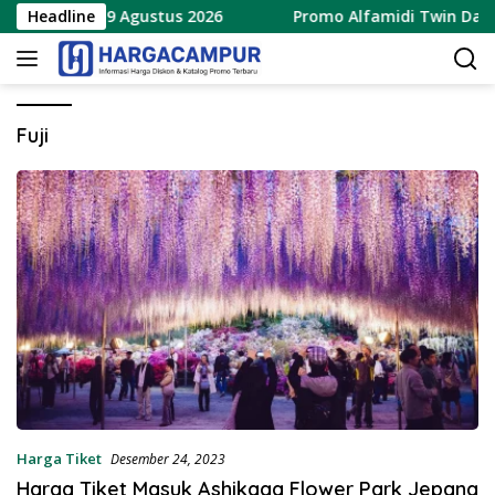
Langsung
erbaru 8 – 9 Agustus 2026
Headline
Promo Alfamidi Twin Date 8
ke
konten
Fuji
Harga Tiket
Desember 24, 2023
Harga Tiket Masuk Ashikaga Flower Park Jepang