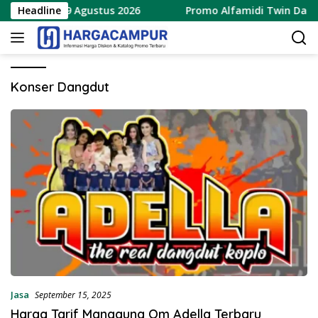
Langsung
rbaru 8 – 9 Agustus 2026
Headline
Promo Alfamidi Twin Date 8.
ke
konten
Konser Dangdut
Jasa
September 15, 2025
Harga Tarif Manggung Om Adella Terbaru