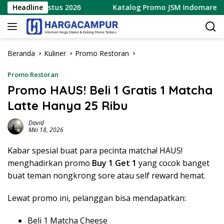
Langsung
 – 9 Agustus 2026
Headline
Katalog Promo JSM Indomaret Terbar
ke
konten
Beranda
Kuliner
Promo Restoran
Promo Restoran
Promo HAUS! Beli 1 Gratis 1 Matcha
Latte Hanya 25 Ribu
David
Mei 18, 2026
Kabar spesial buat para pecinta matcha! HAUS!
menghadirkan promo
Buy 1 Get 1
yang cocok banget
buat teman nongkrong sore atau self reward hemat.
Lewat promo ini, pelanggan bisa mendapatkan:
Beli 1 Matcha Cheese