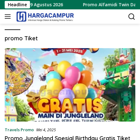
Langsung
baru 8 – 9 Agustus 2026
Headline
Promo Alfamidi Twin Date 8.8
ke
konten
promo Tiket
Travels Promo
Mei 4, 2025
Promo Jungleland Spesial Birthday Gratis Tiket