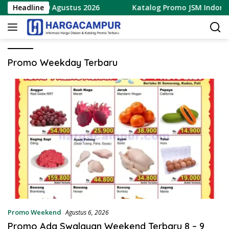
Langsung
baru 7 – 9 Agustus 2026
Headline
Katalog Promo JSM Indomaret 
ke
konten
Promo Weekday Terbaru
Promo Weekend
Agustus 6, 2026
Promo Ada Swalayan Weekend Terbaru 8 – 9