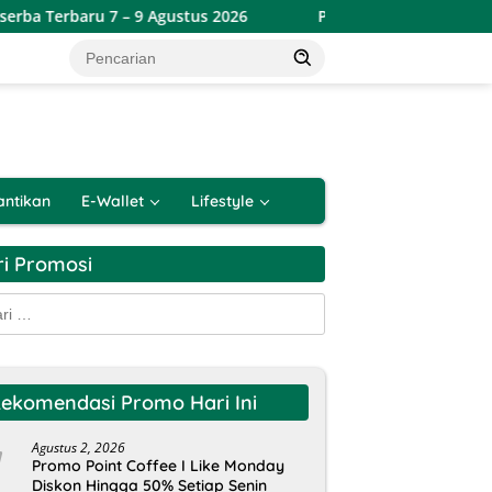
u 7 – 9 Agustus 2026
Promo Lotte Grosir Weekend Terbar
antikan
E-Wallet
Lifestyle
ri Promosi
k:
ekomendasi Promo Hari Ini
Agustus 2, 2026
Promo Point Coffee I Like Monday
Diskon Hingga 50% Setiap Senin