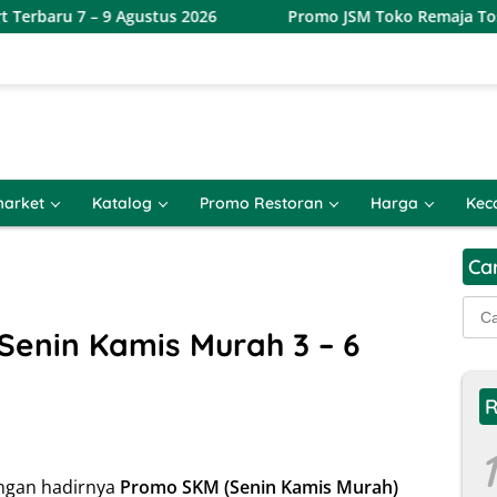
– 9 Agustus 2026
Promo JSM Toko Remaja Toserba Terbar
arket
Katalog
Promo Restoran
Harga
Kec
Ca
Cari
untu
enin Kamis Murah 3 – 6
R
1
engan hadirnya
Promo SKM (Senin Kamis Murah)