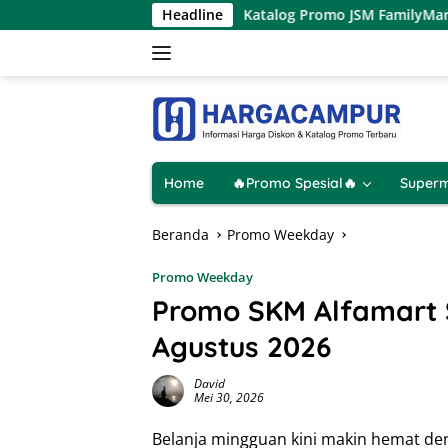
Langsung
 Agustus 2026
Katalog Promo JSM FamilyMart Terbaru 7 
Headline
ke
konten
Home
🔥Promo Spesial🔥
Superm
Beranda
Promo Weekday
Promo Weekday
Promo SKM Alfamart S
Agustus 2026
David
Mei 30, 2026
Belanja mingguan kini makin hemat d