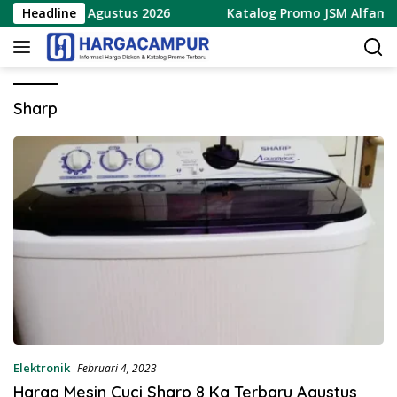
Langsung
rbaru 7 – 9 Agustus 2026
Headline
Katalog Promo JSM Alfamidi T
ke
konten
Sharp
Elektronik
Februari 4, 2023
Harga Mesin Cuci Sharp 8 Kg Terbaru Agustus