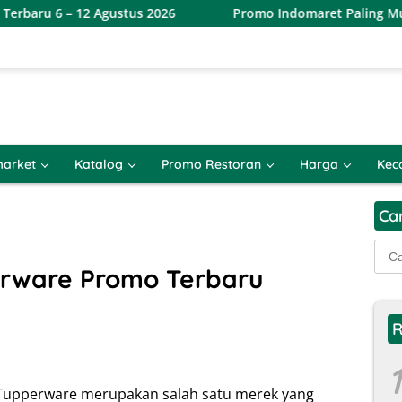
gustus 2026
Promo Indomaret Paling Murah Terbaru 6 – 
arket
Katalog
Promo Restoran
Harga
Kec
Ca
Cari
untu
erware Promo Terbaru
R
1
 Tupperware merupakan salah satu merek yang