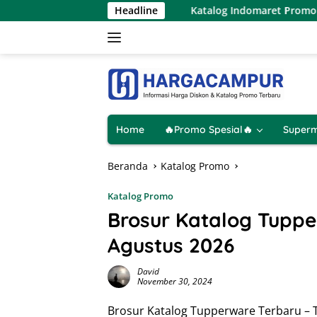
Langsung
 Agustus 2026
Katalog Indomaret Promo Terbaru 6 – 12 A
Headline
ke
konten
Home
🔥Promo Spesial🔥
Superm
Beranda
Katalog Promo
Katalog Promo
Brosur Katalog Tupp
Agustus 2026
David
November 30, 2024
Brosur Katalog Tupperware Terbaru –