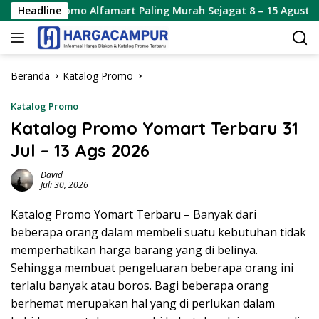
Langsung
aling Murah Sejagat 8 – 15 Agustus 2026
Headline
Promo Alfamar
ke
konten
Beranda
Katalog Promo
Katalog Promo
Katalog Promo Yomart Terbaru 31
Jul – 13 Ags 2026
David
Juli 30, 2026
Katalog Promo Yomart Terbaru – Banyak dari
beberapa orang dalam membeli suatu kebutuhan tidak
memperhatikan harga barang yang di belinya.
Sehingga membuat pengeluaran beberapa orang ini
terlalu banyak atau boros. Bagi beberapa orang
berhemat merupakan hal yang di perlukan dalam