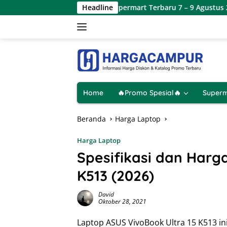
Langsung
Katalog Promo JSM Hypermart Terbaru 7 – 9 Agustus 2026
Headline
ke
konten
Home
🔥Promo Spesial🔥
Superm
Beranda
Harga Laptop
Harga Laptop
Spesifikasi dan Harg
K513 (2026)
David
Oktober 28, 2021
Laptop ASUS VivoBook Ultra 15 K513 ini