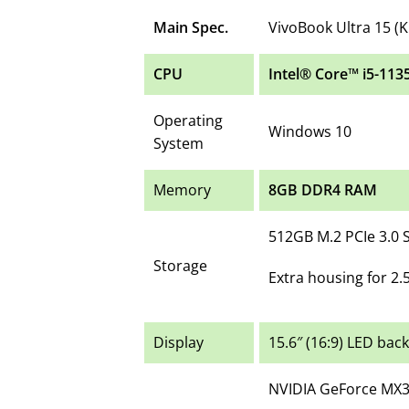
Main Spec.
VivoBook Ultra 15 (
CPU
Intel® Core™ i5-113
Operating
Windows 10
System
Memory
8GB DDR4 RAM
512GB M.2 PCIe 3.0 
Storage
Extra housing for 2.
Display
15.6″ (16:9) LED bac
NVIDIA GeForce MX