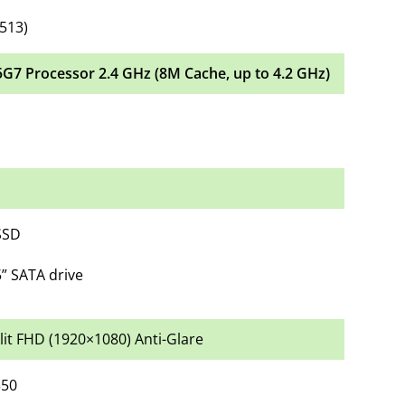
K513)
5G7 Processor 2.4 GHz (8M Cache, up to 4.2 GHz)
SSD
5” SATA drive
klit FHD (1920×1080) Anti-Glare
350