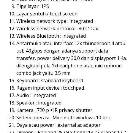
Tipe layar : IPS
Layar sentuh / touchscreen
Wireless network type : integrated
Wireless network protocol : 802.11ax
Wireless Bluetooth : integrated
Antarmuka atau interface : 2x thunderbolt 4 atau
usb 40gbps dengan adanya support data
transfer, power delivery 30.0 dan displayport 1.4a.
dilengkapi pula 1xheadphone atau microphone
combo jack yaitu 3.5 mm
Keyboard : standard keyboard
Ragam input device : touchpad
Audio : integrated
Speaker : integrated
Kamera : 720 p +IR privacy shutter
Sistem operasi : Microsoft windows 10 pro
Daya atau power : external ac adapter
Dimensi : Panjang 292.9 x tinggi 14.27 x lebar 17.2