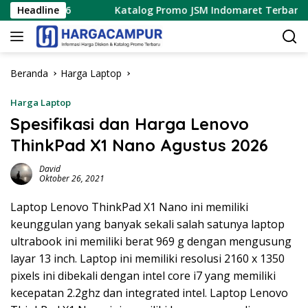
Langsung
us 2026
Headline
Katalog Promo JSM Indomaret Terbaru 7 – 9 Ag
ke
konten
Beranda
Harga Laptop
Harga Laptop
Spesifikasi dan Harga Lenovo
ThinkPad X1 Nano Agustus 2026
David
Oktober 26, 2021
Laptop Lenovo ThinkPad X1 Nano ini memiliki
keunggulan yang banyak sekali salah satunya laptop
ultrabook ini memiliki berat 969 g dengan mengusung
layar 13 inch. Laptop ini memiliki resolusi 2160 x 1350
pixels ini dibekali dengan intel core i7 yang memiliki
kecepatan 2.2ghz dan integrated intel. Laptop Lenovo