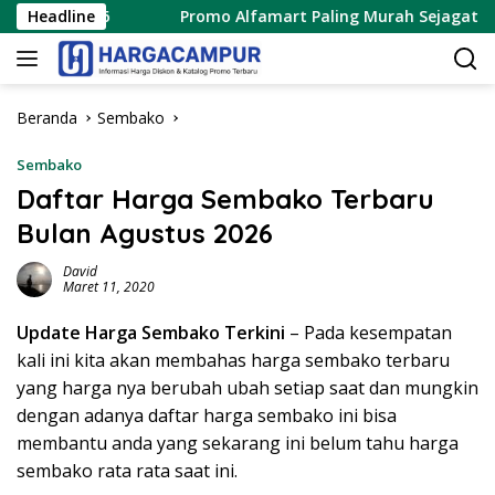
Langsung
us 2026
Headline
Promo Alfamart Paling Murah Sejagat 8 – 15 Ag
ke
konten
Beranda
Sembako
Sembako
Daftar Harga Sembako Terbaru
Bulan Agustus 2026
David
Maret 11, 2020
Update Harga Sembako Terkini
– Pada kesempatan
kali ini kita akan membahas harga sembako terbaru
yang harga nya berubah ubah setiap saat dan mungkin
dengan adanya daftar harga sembako ini bisa
membantu anda yang sekarang ini belum tahu harga
sembako rata rata saat ini.