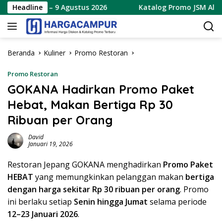
Langsung
baru 7 – 9 Agustus 2026
Headline
Katalog Promo JSM Alfamart T
ke
konten
Beranda
Kuliner
Promo Restoran
Promo Restoran
GOKANA Hadirkan Promo Paket
Hebat, Makan Bertiga Rp 30
Ribuan per Orang
David
Januari 19, 2026
Restoran Jepang GOKANA menghadirkan
Promo Paket
HEBAT
yang memungkinkan pelanggan makan
bertiga
dengan harga sekitar Rp 30 ribuan per orang
. Promo
ini berlaku setiap
Senin hingga Jumat
selama periode
12–23 Januari 2026
.