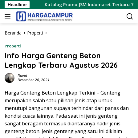
Langsung
26
Headline
Katalog Promo JSM Indomaret Terbaru 7 – 9 Agustu
ke
konten
Beranda
Properti
Properti
Info Harga Genteng Beton
Lengkap Terbaru Agustus 2026
David
Desember 26, 2021
Harga Genteng Beton Lengkap Terkini – Genteng
merupakan salah satu pilihan jenis atap untuk
menutupi bangunan supaya terhindar dari panas dan
kondisi cuaca lainnya. Pada saat ini jenis genteng
sangat beragam termasuk diantaranya hadir jenis
genteng beton. Jenis genteng yang satu ini diklaim