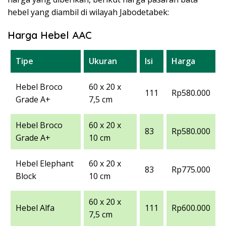
hebel yang diambil di wilayah Jabodetabek:
Harga Hebel AAC
Tipe
Ukuran
Isi
Harga
Hebel Broco
60 x 20 x
111
Rp580.000
Grade A+
7,5 cm
Hebel Broco
60 x 20 x
83
Rp580.000
Grade A+
10 cm
Hebel Elephant
60 x 20 x
83
Rp775.000
Block
10 cm
60 x 20 x
Hebel Alfa
111
Rp600.000
7,5 cm