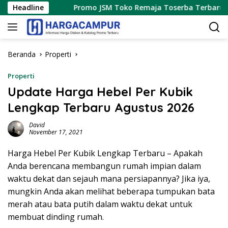
Langsung
026
Headline
Promo JSM Toko Remaja Toserba Terbaru 7 – 9 Agu
ke
konten
Beranda
Properti
Properti
Update Harga Hebel Per Kubik
Lengkap Terbaru Agustus 2026
David
November 17, 2021
Harga Hebel Per Kubik Lengkap Terbaru – Apakah
Anda berencana membangun rumah impian dalam
waktu dekat dan sejauh mana persiapannya? Jika iya,
mungkin Anda akan melihat beberapa tumpukan bata
merah atau bata putih dalam waktu dekat untuk
membuat dinding rumah.