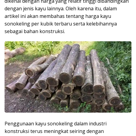
dikenal dengan harga yang relatif tinggi dibandingkan
dengan jenis kayu lainnya. Oleh karena itu, dalam
artikel ini akan membahas tentang harga kayu
sonokeling per kubik terbaru serta kelebihannya
sebagai bahan konstruksi.
Penggunaan kayu sonokeling dalam industri
konstruksi terus meningkat seiring dengan