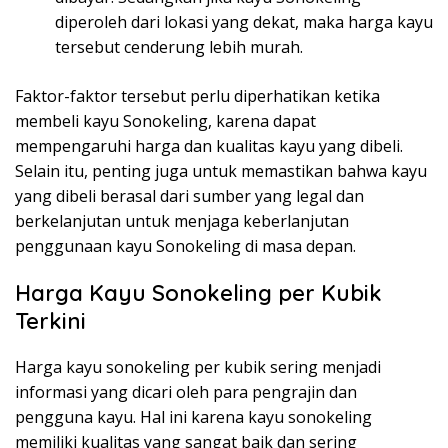
diperoleh dari lokasi yang dekat, maka harga kayu
tersebut cenderung lebih murah.
Faktor-faktor tersebut perlu diperhatikan ketika
membeli kayu Sonokeling, karena dapat
mempengaruhi harga dan kualitas kayu yang dibeli.
Selain itu, penting juga untuk memastikan bahwa kayu
yang dibeli berasal dari sumber yang legal dan
berkelanjutan untuk menjaga keberlanjutan
penggunaan kayu Sonokeling di masa depan.
Harga Kayu Sonokeling per Kubik
Terkini
Harga kayu sonokeling per kubik sering menjadi
informasi yang dicari oleh para pengrajin dan
pengguna kayu. Hal ini karena kayu sonokeling
memiliki kualitas yang sangat baik dan sering