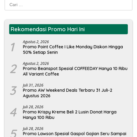
Cari
untuk:
Rekomendasi Promo Hari Ini
1
Agustus 2, 2026
Promo Point Coffee I Like Monday Diskon Hingga
50% Setiap Senin
2
Agustus 2, 2026
Promo Beanspot Spesial COFFEEDAY Hanya 10 Ribu
All Variant Coffee
3
Juli 31, 2026
Promo AW Weekend Deals Terbaru 31 Juli-2
Agustus 2026
4
Juli 28, 2026
Promo Krispy Kreme Beli 2 Lusin Donat Harga
Hanya 100 Ribu
5
Juli 28, 2026
Promo Lawson Spesial Gaspol Gajian Seru Sampai