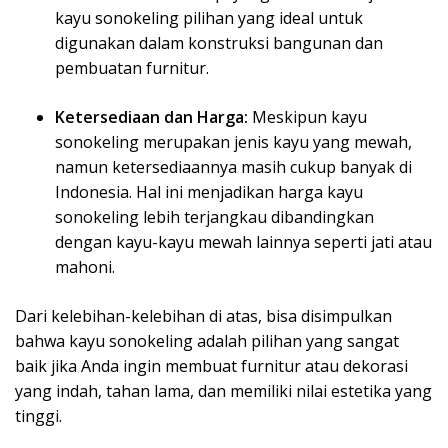
kayu sonokeling pilihan yang ideal untuk
digunakan dalam konstruksi bangunan dan
pembuatan furnitur.
Ketersediaan dan Harga:
Meskipun kayu
sonokeling merupakan jenis kayu yang mewah,
namun ketersediaannya masih cukup banyak di
Indonesia. Hal ini menjadikan harga kayu
sonokeling lebih terjangkau dibandingkan
dengan kayu-kayu mewah lainnya seperti jati atau
mahoni.
Dari kelebihan-kelebihan di atas, bisa disimpulkan
bahwa kayu sonokeling adalah pilihan yang sangat
baik jika Anda ingin membuat furnitur atau dekorasi
yang indah, tahan lama, dan memiliki nilai estetika yang
tinggi.