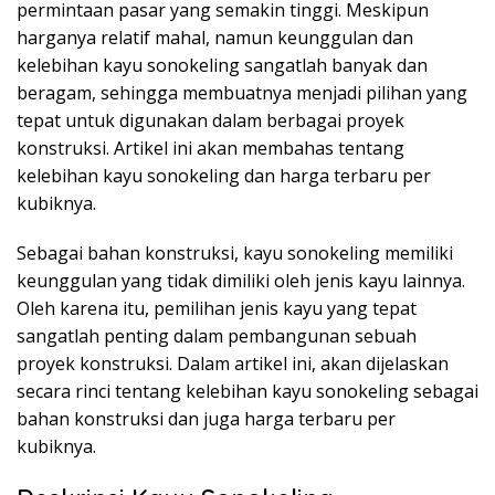
permintaan pasar yang semakin tinggi. Meskipun
harganya relatif mahal, namun keunggulan dan
kelebihan kayu sonokeling sangatlah banyak dan
beragam, sehingga membuatnya menjadi pilihan yang
tepat untuk digunakan dalam berbagai proyek
konstruksi. Artikel ini akan membahas tentang
kelebihan kayu sonokeling dan harga terbaru per
kubiknya.
Sebagai bahan konstruksi, kayu sonokeling memiliki
keunggulan yang tidak dimiliki oleh jenis kayu lainnya.
Oleh karena itu, pemilihan jenis kayu yang tepat
sangatlah penting dalam pembangunan sebuah
proyek konstruksi. Dalam artikel ini, akan dijelaskan
secara rinci tentang kelebihan kayu sonokeling sebagai
bahan konstruksi dan juga harga terbaru per
kubiknya.